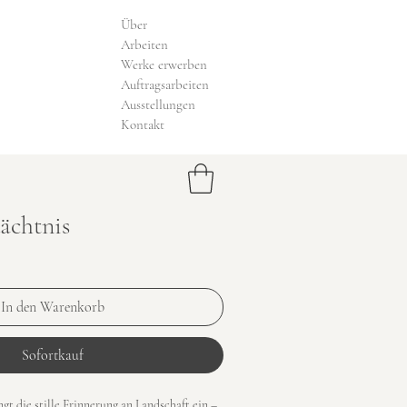
Über
Arbeiten
Werke erwerben
Auftragsarbeiten
Ausstellungen
Kontakt
ächtnis
In den Warenkorb
Sofortkauf
gt die stille Erinnerung an Landschaft ein – 