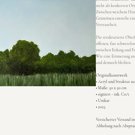
nicht als konkreten Ort,
Zwischen weichem Himm
Grüntönen entsteht ei
Vertrautheit.
Die strukturierte Oberf
offenen, fast schwerel
zwischen Erdung und Fre
Wie eine Erinnerung an
und dennoch bleiben.
Originalkunstwerk
• Acryl und Struktur a
• Maße: 50 x 50 cm
• signiert - ink. CoA
• Unikat
• 2025
Versicherter Versand i
Abholung nach Absprac