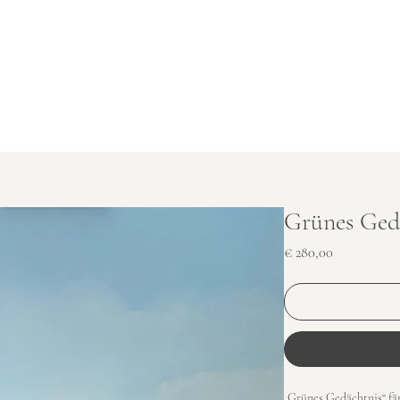
Grünes Ged
Preis
€ 280,00
„Grünes Gedächtnis“ fän