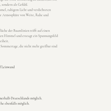
 sondern als Gefühl.  
el, ruhigem Licht und verdichteten 
ne Atmosphäre von Weite, Ruhe und 
läche der Baumlinien trifft auf einen 
osen Himmel und erzeugt ein Spannungsfeld 
iheit.  
 Sommertage, die nicht mehr greifbar sind 
uf Leinwand
nnerhalb Deutschlands möglich.
he ebenfalls möglich.