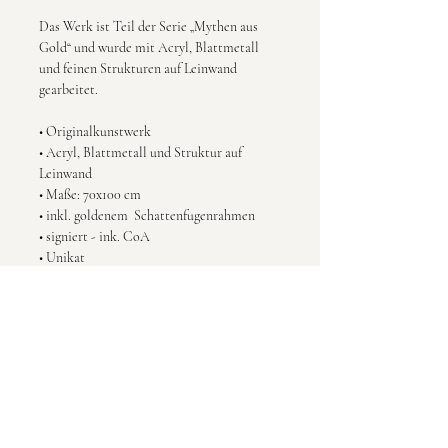
Das Werk ist Teil der Serie „Mythen aus 
Gold“ und wurde mit Acryl, Blattmetall 
und feinen Strukturen auf Leinwand 
gearbeitet.
• Originalkunstwerk
• Acryl, Blattmetall und Struktur auf 
Leinwand
• Maße: 70x100 cm
• inkl. goldenem  Schattenfugenrahmen
• signiert - ink. CoA
• Unikat
• 2025
Versicherter Versand innerhalb 
Deutschlands möglich.
Abholung nach Absprache ebenfalls 
möglich.
Versand & Rückgabe