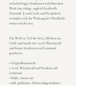
vielschichtigen Strukturen verleihen dem 
Werk eine ruhige, zugleich kraftvolle 
Dynamik. Je nach Licht und Perspektive 
verändert sich die Wirkung der Oberfläche 
immer wieder neu.
Das Werk ist Teil der Serie „Mythen aus 
Gold“ und wurde mit Acryl, Blattmetall 
und feinen Strukturen auf Leinwand 
gearbeitet.
• Originalkunstwerk
• Acryl, Blattmetall und Struktur auf 
Leinwand
• Maße: 70x100 cm
• inkl. goldenem  Schattenfugenrahmen
• signiert - ink. CoA
• Unikat
• 2025